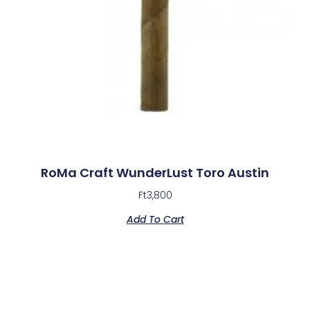
RoMa Craft WunderLust Toro Austin
Ft
3,800
Add To Cart