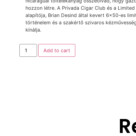
nicaraguai töltelékanyag összeolvad, hogy gazda
hozzon létre. A Privada Cigar Club és a Limited
alapítója, Brian Desind által kevert 6×50-es lim
történelem és a szakértő szivaros kézművesség
kínálja.
Add to cart
R