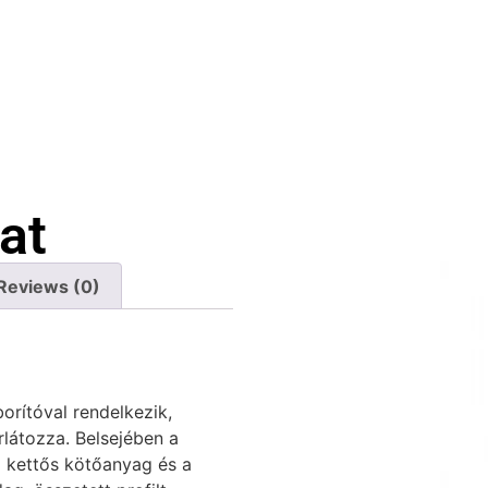
at
Reviews (0)
orítóval rendelkezik,
látozza. Belsejében a
o kettős kötőanyag és a