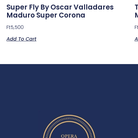
Super Fly By Oscar Valladares
Maduro Super Corona
Ft
5,500
F
Add To Cart
A