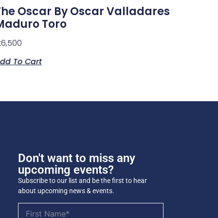
The Oscar By Oscar Valladares
Maduro Toro
t
6,500
dd To Cart
Don't want to miss any
upcoming events?
Subscribe to our list and be the first to hear
about upcoming news & events.