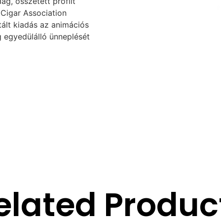
g, összetett profilt
 Cigar Association
itált kiadás az animációs
 egyedülálló ünneplését
elated Produc