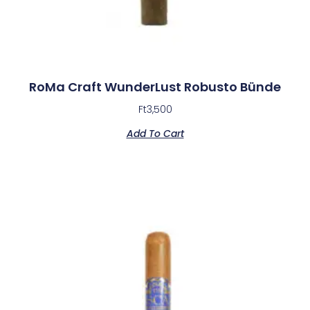
RoMa Craft WunderLust Robusto Bünde
Ft
3,500
Add To Cart